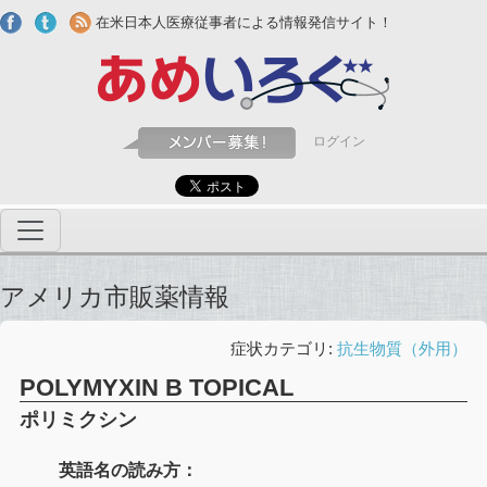
Skip to main content
在米日本人医療従事者による情報発信サイト！
ログイン
アメリカ市販薬情報
症状カテゴリ:
抗生物質（外用）
POLYMYXIN B TOPICAL
ポリミクシン
英語名の読み方：