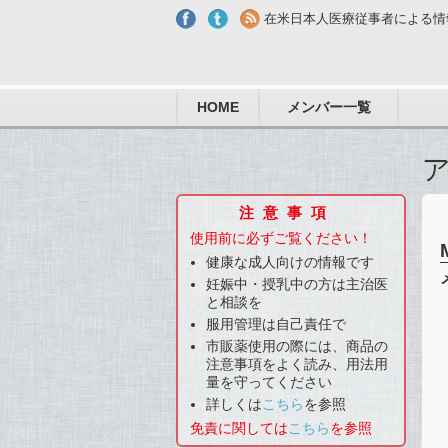
Skip to main content
在米日本人医療従事者による情
HOME
メンバー一覧
注意事項
使用前に必ずご覧ください！
健康な成人向けの情報です
妊娠中・授乳中の方は主治医
と相談を
服用管理は自己責任で
市販薬使用の際には、商品の
注意事項をよく読み、用法用
量を守ってください
詳しくは
こちら
を参照
免責に関しては
こちら
を参照