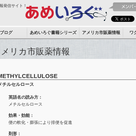
報発信サイト！
ブログ
あめいろぐ書籍シリーズ
アメリカ市販薬情報
ワ
アメリカ市販薬情報
METHYLCELLULOSE
メチルセルロース
英語名の読み方：
メチルセルロース
効果・効能：
便の軟化・膨張により排便を促進
剤形：